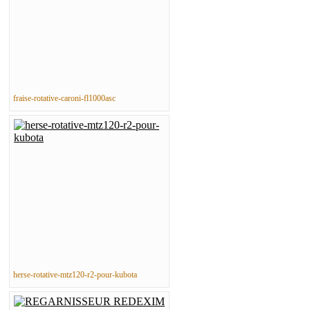
fraise-rotative-caroni-fl1000asc
herse-rotative-mtz120-r2-pour-kubota