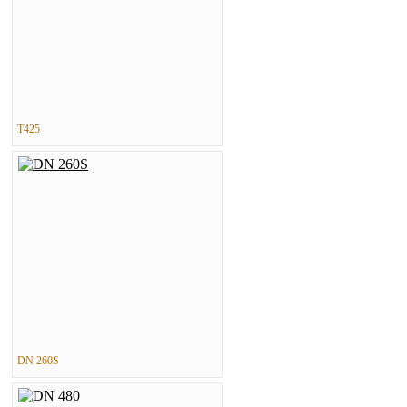
T425
DN 260S